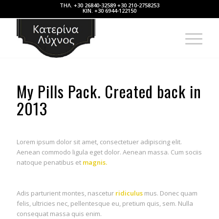
ΤΗΛ. +30 26840-32589 +30 210-2758253
ΚΙΝ. +30 6944-122150
My Pills Pack. Created back in
2013
Lorem ipsum dolor sit amet, consectetuer adipiscing elit.
Aenean commodo ligula eget dolor. Aenean massa. Cum sociis
natoque penatibus et
magnis.
Adis parturient montes, nascetur
ridiculus
mus. Donec quam
felis, ultricies nec, pellentesque eu, pretium quis, sem. Nulla
consequat massa quis enim.