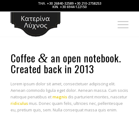
ΤΗΛ. +30 26840-32589 +30 210-2758253
ΚΙΝ. +30 6944-122150
Coffee
an open notebook.
&
Created back in 2013
Lorem ipsum dolor sit amet, consectetuer adipiscing elit.
Aenean commodo ligula eget dolor. Aenean massa. Cum sociis
natoque penatibus et
magnis
dis parturient montes, nascetur
ridiculus
mus. Donec quam felis, ultricies nec, pellentesque
eu, pretium quis, sem. Nulla consequat massa quis enim.