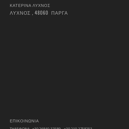
ΚΑΤΕΡΙΝΑ ΛΥΧΝΟΣ
ΛΥΧΝΟΣ , 48060 ΠΑΡΓΑ
ΕΠΙΚΟΙΝΩΝΙΑ
ΤΗΛΕΦΩΝΑ +30 26840-32589 +30 210-2758253